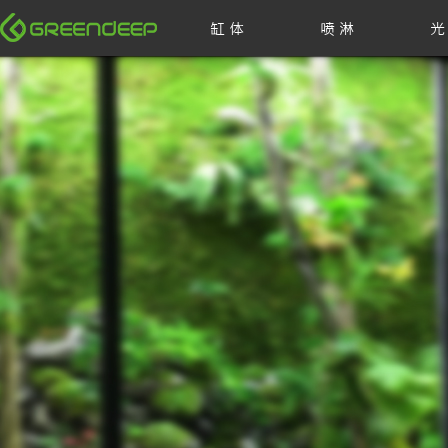
缸 体
喷 淋
光