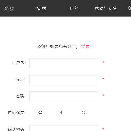
光 照
植 材
工 程
帮助与支持
欢迎! 如果您有账号,
登录
用户名：
*
email：
*
密码：
*
密码强度：
弱
中
强
确认密码：
*